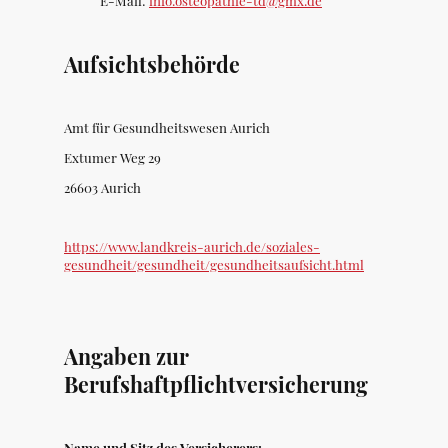
E-Mail:
info.osteopathie-td@gmx.de
Aufsichtsbehörde
Amt für Gesundheitswesen Aurich
Extumer Weg 29
26603 Aurich
https://www.landkreis-aurich.de/soziales-
gesundheit/gesundheit/gesundheitsaufsicht.html
Angaben zur
Berufshaftpflichtversicherung
Name und Sitz des
Versicherers: