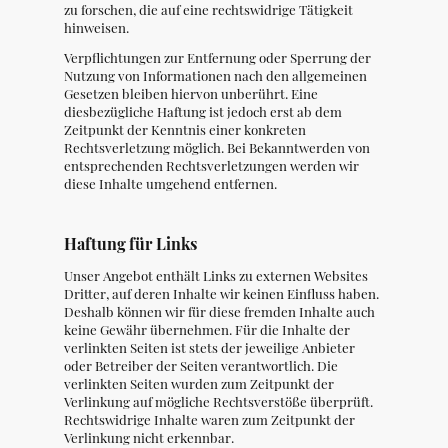
zu forschen, die auf eine rechtswidrige Tätigkeit
hinweisen.
Verpflichtungen zur Entfernung oder Sperrung der
Nutzung von Informationen nach den allgemeinen
Gesetzen bleiben hiervon unberührt. Eine
diesbezügliche Haftung ist jedoch erst ab dem
Zeitpunkt der Kenntnis einer konkreten
Rechtsverletzung möglich. Bei Bekanntwerden von
entsprechenden Rechtsverletzungen werden wir
diese Inhalte umgehend entfernen.
Haftung
für Links
Unser
Angebot enthält Links zu externen Websites
Dritter, auf deren Inhalte wir keinen Einfluss haben.
Deshalb können wir für diese fremden Inhalte auch
keine Gewähr übernehmen. Für die Inhalte der
verlinkten Seiten ist stets der jeweilige Anbieter
oder Betreiber der Seiten verantwortlich. Die
verlinkten Seiten wurden zum Zeitpunkt der
Verlinkung auf mögliche Rechtsverstöße überprüft.
Rechtswidrige Inhalte waren zum Zeitpunkt der
Verlinkung nicht erkennbar.