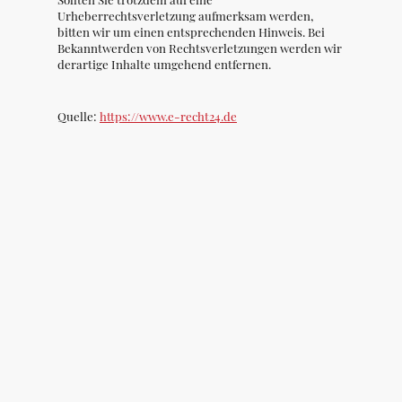
Urheberrechtsverletzung aufmerksam werden,
bitten wir um einen entsprechenden Hinweis. Bei
Bekanntwerden von Rechtsverletzungen werden wir
derartige Inhalte umgehend entfernen.
Quelle:
https://www.e-recht24.de